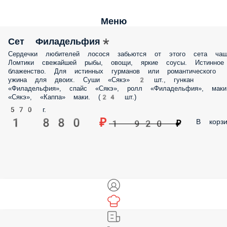
Меню
Сет Филадельфия*
Сердечки любителей лосося забьются от этого сета чащ
Ломтики свежайшей рыбы, овощи, яркие соусы. Истинное
блаженство. Для истинных гурманов или романтического
ужина для двоих. Суши «Сякэ» 2 шт., гункан
«Филадельфия», спайс «Сякэ», ролл «Филадельфия», маки
«Сякэ», «Каппа» маки. (24 шт.)
570 г.
1 880 ₽
В корзи
1 920 ₽