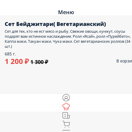
Меню
Сет Бейджитари( Вегетарианский)
Сет для тех, кто не ест мясо и рыбу. Свежие овощи, кунжут, соусы
подарят вам истинное наслаждение. Ролл «Ясай», ролл «Пурейбето»,
Каппа маки, Такуан маки, Чука маки. Сет вегетарианских роллов (34
шт.)
685 г.
1 200 ₽
В корз
1 300 ₽